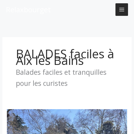
Aller
Relaxbourget
au
contenu
BALADES faciles à
Aix les Bains
Balades faciles et tranquilles
pour les curistes
Top
5
des
balades